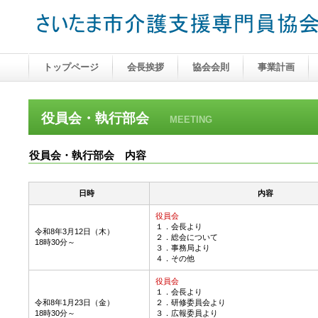
トップページ
会長挨拶
協会会則
事業計画
役員会・執行部会
MEETING
役員会・執行部会 内容
日時
内容
役員会
１．会長より
令和8年3月12日（木）
２．総会について
18時30分～
３．事務局より
４．その他
役員会
１．会長より
令和8年1月23日（金）
２．研修委員会より
18時30分～
３．広報委員より