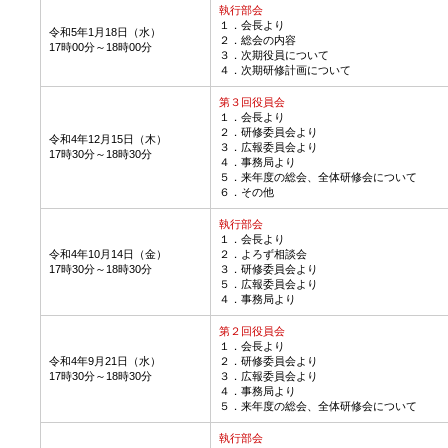
執行部会
１．会長より
令和5年1月18日（水）
２．総会の内容
17時00分～18時00分
３．次期役員について
４．次期研修計画について
第３回役員会
１．会長より
２．研修委員会より
令和4年12月15日（木）
３．広報委員会より
17時30分～18時30分
４．事務局より
５．来年度の総会、全体研修会について
６．その他
執行部会
１．会長より
令和4年10月14日（金）
２．よろず相談会
17時30分～18時30分
３．研修委員会より
５．広報委員会より
４．事務局より
第２回役員会
１．会長より
令和4年9月21日（水）
２．研修委員会より
17時30分～18時30分
３．広報委員会より
４．事務局より
５．来年度の総会、全体研修会について
執行部会