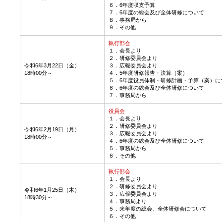
６．6年度収支予算
７．6年度の総会及び全体研修について
８．事務局から
９．その他
執行部会
１．会長より
２．研修委員会より
令和6年3月22日（金）
３．広報委員会より
18時00分～
４．5年度研修報告・決算（案）
５．6年度役員体制・研修計画・予算（案）に
６．6年度の総会及び全体研修について
７．事務局から
役員会
１．会長より
２．研修委員会より
令和6年2月19日（月）
３．広報委員会より
18時00分～
４．6年度の総会及び全体研修について
５．事務局から
６．その他
執行部会
１．会長より
２．研修委員会より
令和6年1月25日（木）
３．広報委員会より
18時30分～
４．事務局より
５．来年度の総会、全体研修会について
６．その他